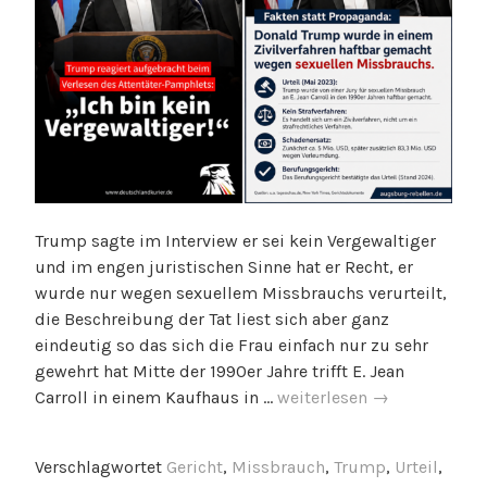
Trump sagte im Interview er sei kein Vergewaltiger
und im engen juristischen Sinne hat er Recht, er
wurde nur wegen sexuellem Missbrauchs verurteilt,
die Beschreibung der Tat liest sich aber ganz
eindeutig so das sich die Frau einfach nur zu sehr
gewehrt hat Mitte der 1990er Jahre trifft E. Jean
Trump
Carroll in einem Kaufhaus in …
weiterlesen
→
wurde
sexuellen
Verschlagwortet
Gericht
,
Missbrauch
,
Trump
,
Urteil
,
Missbrauchsverurteilt