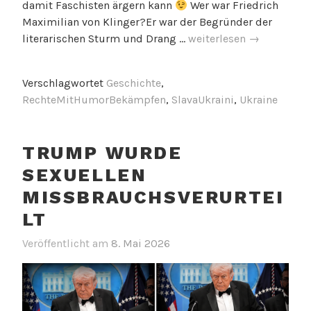
damit Faschisten ärgern kann
Wer war Friedrich
Maximilian von Klinger?Er war der Begründer der
Friedrich
literarischen Sturm und Drang …
weiterlesen
→
Maximilian
von
Verschlagwortet
Geschichte
,
Klinger
RechteMitHumorBekämpfen
,
SlavaUkraini
,
Ukraine
TRUMP WURDE
SEXUELLEN
MISSBRAUCHSVERURTEI
LT
Veröffentlicht am
8. Mai 2026