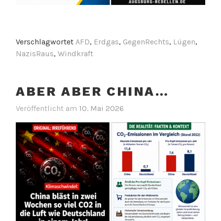
Verschlagwortet
AFD
,
Erdgas
,
GegenRechts
,
Lügen
,
NazisRaus
,
Windkraft
ABER ABER CHINA…
Veröffentlicht am
10. Mai 2026