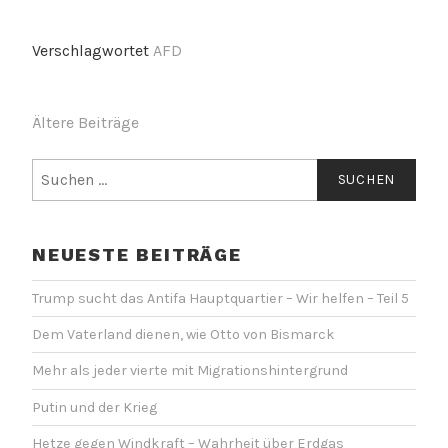
Verschlagwortet
AFD
BEITRAGSNAVIGATION
Ältere Beiträge
Suchen
nach:
NEUESTE BEITRÄGE
Trump sucht das Antifa Hauptquartier – Wir helfen – Teil 5
Dem Vaterland dienen, wie Otto von Bismarck
Mehr als jeder vierte mit Migrationshintergrund
Putin und der Krieg
Hetze gegen Windkraft – Wahrheit über Erdgas