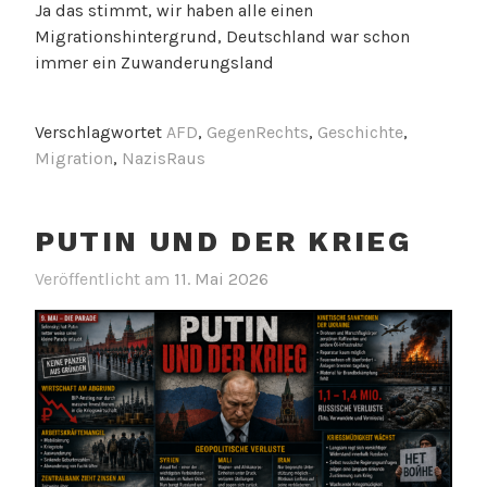
Ja das stimmt, wir haben alle einen
Migrationshintergrund, Deutschland war schon
immer ein Zuwanderungsland
Verschlagwortet
AFD
,
GegenRechts
,
Geschichte
,
Migration
,
NazisRaus
PUTIN UND DER KRIEG
Veröffentlicht am
11. Mai 2026