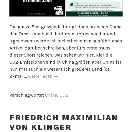
Die ganze Energiewende bringt doch nix wenn China
den Dreck rausbläst, hört man immer wieder und
irgendwann werde ich sicherlich einen ausführlichen
Artikel darüber schreiben, aber fürs erste muss
dieser Short reichen, was sehen wir hier, klar die
CO2-Emissionen sind in China größer, aber China ist
nun mal auch ein wesentlich größeres Land (ca.
Aber
27mal …
weiterlesen
→
aber
China…
Verschlagwortet
China
,
CO2
FRIEDRICH MAXIMILIAN
VON KLINGER