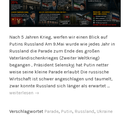
Nach 5 Jahren Krieg, werfen wir einen Blick auf
Putins Russland Am 9.Mai wurde wie jedes Jahr in
Russland die Parade zum Ende des großen
Vaterländischenkrieges (Zweiter Weltkrieg)
begangen , Präsident Selenskyj hat Putin netter
weise seine kleine Parade erlaubt Die russische
Wirtschaft ist schwer angeschlagen und taumelt,
Putin
zwar konnte Russland sich länger als erwartet …
und
weiterlesen
→
der
Krieg
Verschlagwortet
Parade
,
Putin
,
Russland
,
Ukraine