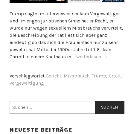
Trump sagte im Interview er sei kein Vergewaltiger
und im engen juristischen Sinne hat er Recht, er
wurde nur wegen sexuellem Missbrauchs verurteilt,
die Beschreibung der Tat liest sich aber ganz
eindeutig so das sich die Frau einfach nur zu sehr
gewehrt hat Mitte der 1990er Jahre trifft E. Jean
Trump
Carroll in einem Kaufhaus in …
weiterlesen
→
wurde
sexuellen
Verschlagwortet
Gericht
,
Missbrauch
,
Trump
,
Urteil
,
Missbrauchsverurteilt
Vergewaltigung
Suchen
nach:
NEUESTE BEITRÄGE