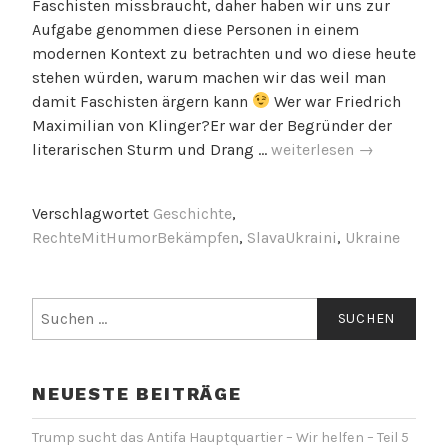
Faschisten missbraucht, daher haben wir uns zur
Aufgabe genommen diese Personen in einem
modernen Kontext zu betrachten und wo diese heute
stehen würden, warum machen wir das weil man
damit Faschisten ärgern kann
Wer war Friedrich
Maximilian von Klinger?Er war der Begründer der
Friedrich
literarischen Sturm und Drang …
weiterlesen
→
Maximilian
von
Verschlagwortet
Geschichte
,
Klinger
RechteMitHumorBekämpfen
,
SlavaUkraini
,
Ukraine
Suchen
nach:
NEUESTE BEITRÄGE
Trump sucht das Antifa Hauptquartier – Wir helfen – Teil 5