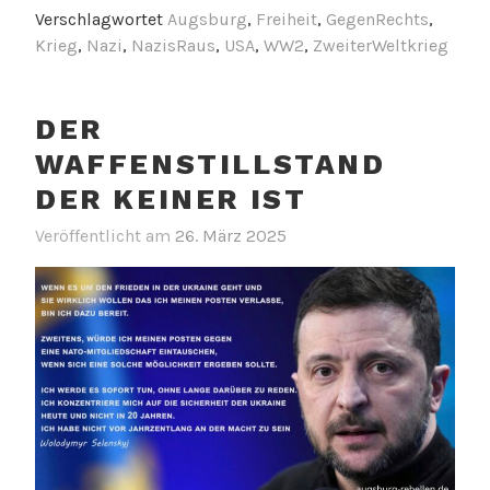
Verschlagwortet
Augsburg
,
Freiheit
,
GegenRechts
,
Krieg
,
Nazi
,
NazisRaus
,
USA
,
WW2
,
ZweiterWeltkrieg
DER
WAFFENSTILLSTAND
DER KEINER IST
Veröffentlicht am
26. März 2025