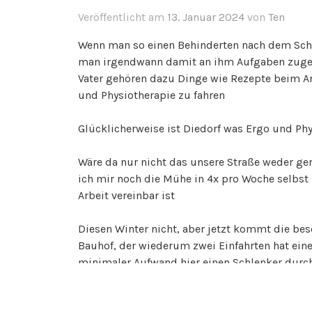
Veröffentlicht am
13. Januar 2024
von
Ten
Wenn man so einen Behinderten nach dem Schla
man irgendwann damit an ihm Aufgaben zugeben
Vater gehören dazu Dinge wie Rezepte beim Ar
und Physiotherapie zu fahren
Glücklicherweise ist Diedorf was Ergo und Phy
Wäre da nur nicht das unsere Straße weder ge
ich mir noch die Mühe in 4x pro Woche selbst
Arbeit vereinbar ist
Diesen Winter nicht, aber jetzt kommt die be
Bauhof, der wiederum zwei Einfahrten hat eine
minimaler Aufwand hier einen Schlenker dur
Als alternative bliebe noch ihm jedes mal ein