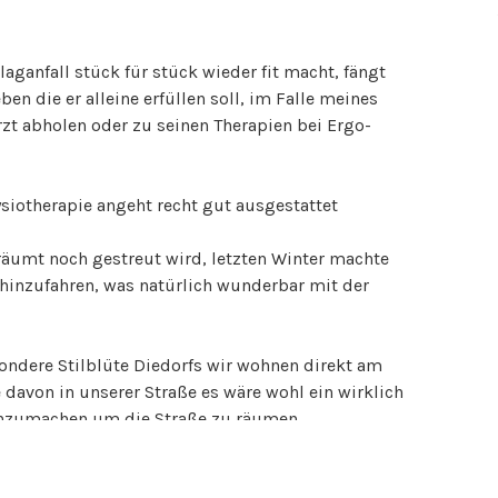
ganfall stück für stück wieder fit macht, fängt
 die er alleine erfüllen soll, im Falle meines
zt abholen oder zu seinen Therapien bei Ergo-
siotherapie angeht recht gut ausgestattet
räumt noch gestreut wird, letzten Winter machte
 hinzufahren, was natürlich wunderbar mit der
sondere Stilblüte Diedorfs wir wohnen direkt am
 davon in unserer Straße es wäre wohl ein wirklich
chzumachen um die Straße zu räumen
en Krankentransport von der Kasse zahlen zu