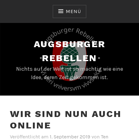
Zum
Inhalt
MENÜ
springen
AUGSBURGER
REBELLEN
Nichts auf der Welt ist so mächtig wie eine
Idee, deren Zeit gekommen ist.
WIR SIND NUN AUCH
ONLINE
Veröffentlicht am
1. September 2019
von
Ten